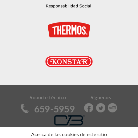
Soporte técnico
Síguenos
659-5959
Acerca de las cookies de este sitio
Política de Cambios y Devoluciones