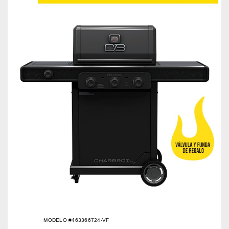
MODELO #463366724-VF