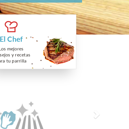
El Chef
Los mejores
sejos y recetas
ra tu parrilla
Next