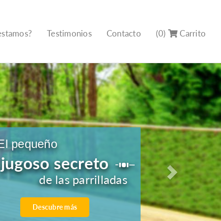
estamos?
Testimonios
Contacto
(0)
Carrito
El pequeño
jugoso secreto
Next
de las parrilladas
Descubre más