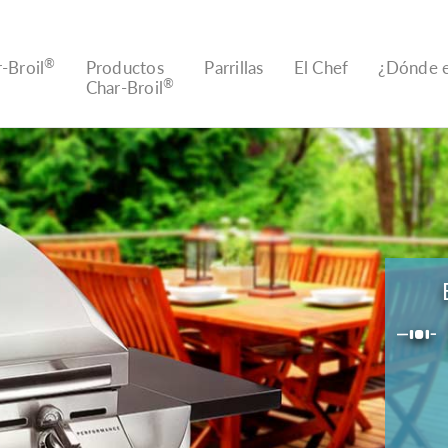
®
-Broil
Productos
Parrillas
El Chef
¿Dónde 
®
Char-Broil