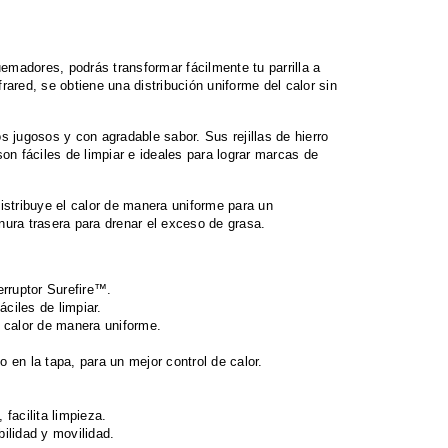
madores, podrás transformar fácilmente tu parrilla a
rared, se obtiene una distribución uniforme del calor sin
s jugosos y con agradable sabor. Sus rejillas de hierro
son fáciles de limpiar e ideales para lograr marcas de
istribuye el calor de manera uniforme para un
nura trasera para drenar el exceso de grasa.
erruptor Surefire™.
áciles de limpiar.
l calor de manera uniforme.
 en la tapa, para un mejor control de calor.
 facilita limpieza.
ilidad y movilidad.