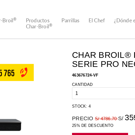
®
-Broil
Productos
Parrillas
El Chef
¿Dónde 
®
Char-Broil
CHAR BROIL® 
SERIE PRO N
463676724-VF
CANTIDAD
STOCK: 4
35
PRECIO
S/
S/
4786.70
25% DE DESCUENTO