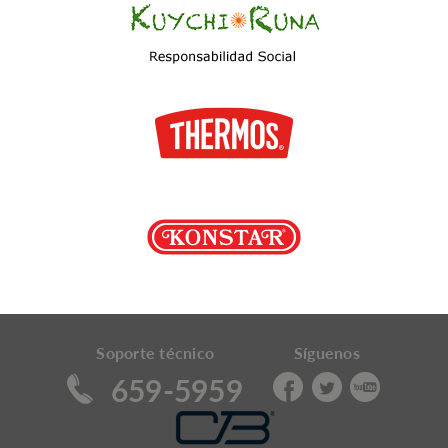
Soporte técnico
Síguenos
659-5959