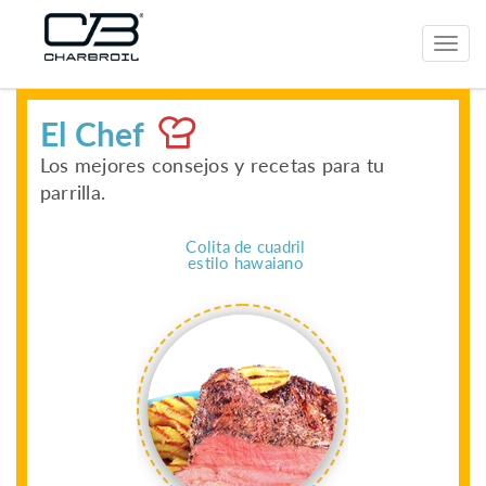
Toggl
navig
El Chef
Los mejores consejos y recetas para tu
parrilla.
la naranja
Colita de cuadril
Brocheta
estilo hawaiano
"en 