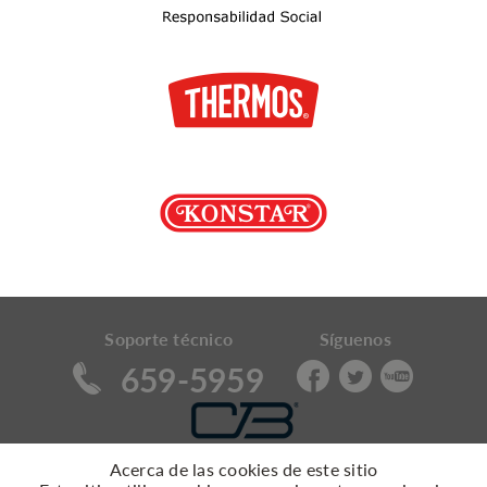
Soporte técnico
Síguenos
659-5959
Acerca de las cookies de este sitio
Política de Cambios y Devoluciones